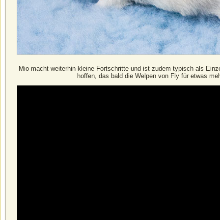
Mio macht weiterhin kleine Fortschritte und ist zudem typisch als Ein
hoffen, das bald die Welpen von Fly für etwas me