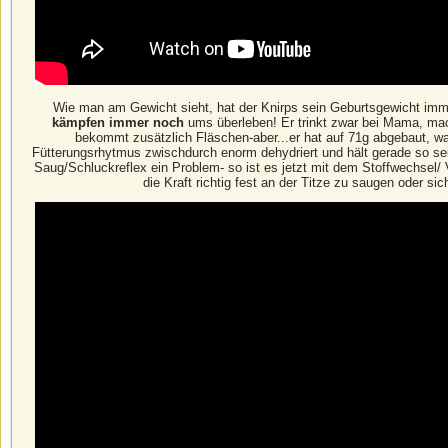
Wie man am Gewicht sieht, hat der Knirps sein Geburtsgewicht immer
kämpfen immer noch
ums überleben! Er trinkt zwar bei Mama, mac
bekommt zusätzlich Fläschen-aber...er hat auf 71g abgebaut, w
Fütterungsrhytmus zwischdurch enorm dehydriert und hält gerade so s
Saug/Schluckreflex ein Problem- so ist es jetzt mit dem Stoffwechsel/
die Kraft richtig fest an der Titze zu saugen oder si