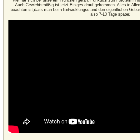
Viel hat sich bei unserem Frühchen getan. Pünktlich zun Fototermin ha
Auch Gewichtsmäßig ist jetzt Einiges drauf gekommen. Alles in Allem
beachten ist,dass man beim Entwicklungsstand den eigentlichen Gebur
also 7-10 Tage später.