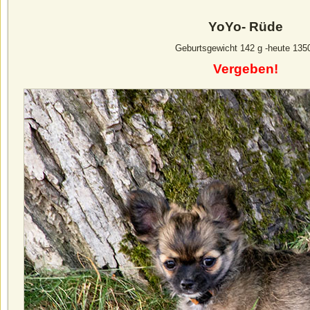
YoYo- Rüde
Geburtsgewicht 142 g -heute 135
Vergeben!