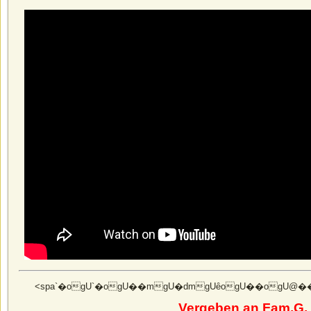
<spa`�ogU`�ogU��mgU�dmgUȇogU��ogU@��ogUts
Vergeben an Fam.G. 