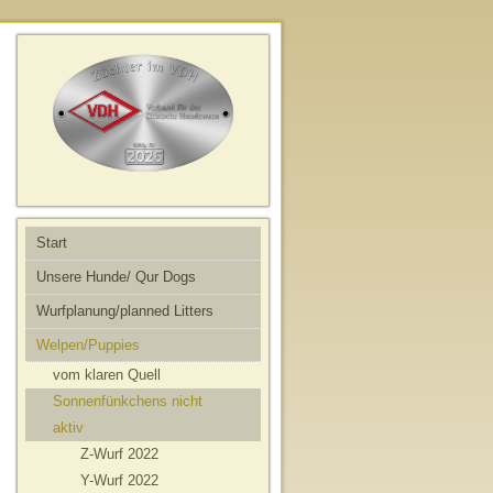
Start
Unsere Hunde/ Qur Dogs
Wurfplanung/planned Litters
Welpen/Puppies
vom klaren Quell
Sonnenfünkchens nicht
aktiv
Z-Wurf 2022
Y-Wurf 2022