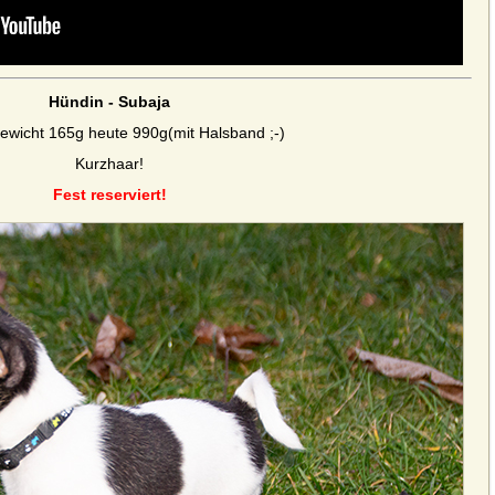
Hündin - Subaja
ewicht 165g heute 990g
(mit Halsband ;-)
K
urzhaar!
Fest reserviert!