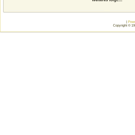
|
Pow
Copyright © 1