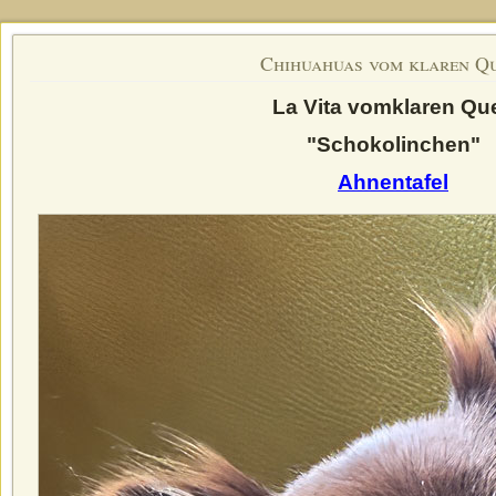
Chihuahuas vom klaren Q
La Vita vomklaren Que
"Schokolinchen"
Ahnentafel