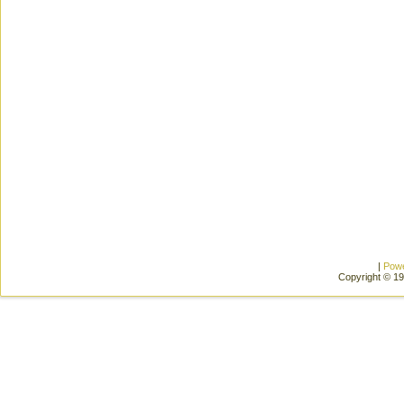
|
Pow
Copyright © 1