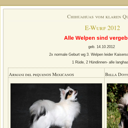
Chihuahuas vom klaren Q
E-Wurf 2012
Alle Welpen sind vergeb
geb. 14.10.2012
2x normale Geburt wg 3. Welpen leider Kaisersc
1 Rüde, 2 Hündinnen- alle langha
Armani del pequenos Mexicanos
Bella Dot